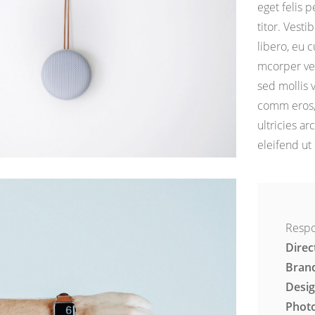
eget felis 
titor. Vest
libero, eu c
mcorper ve
sed mollis v
comm eros, 
ultricies ar
eleifend ut 
Respo
Direc
Brand
Desig
Phot