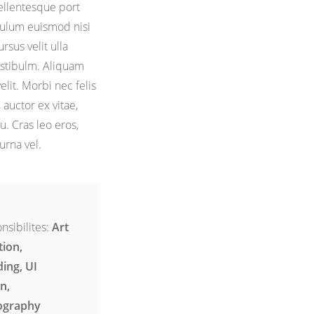
pellentesque port
ibulum euismod nisi
ursus velit ulla
stibulm. Aliquam
elit. Morbi nec felis
auctor ex vitae,
cu. Cras leo eros,
urna vel.
nsibilites:
Art
tion,
ing, UI
n,
ography