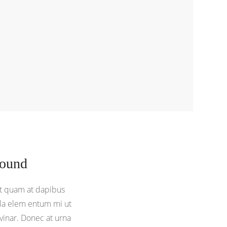
ound
t quam at dapibus
lla elem entum mi ut
vinar. Donec at urna