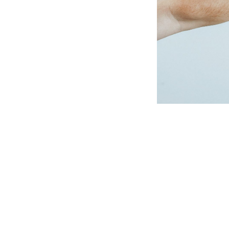
Donec ac nunc qui
felis id iaculis f
felis nisi non a
ornare. Nullam c