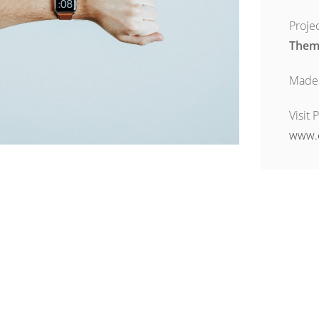
Projec
Them
Made
Visit 
www.
s nisl aliquet hendrerit. Pellentesque ultricies,
eugiat, mauris nunc viverra lectus, quis egestas
nte. Donec bibendum magna vitae eros lacinia
ursus lacus.