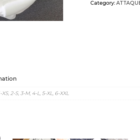
Category:
ATTAQUE
mation
1-XS, 2-S, 3-M, 4-L, 5-XL, 6-XXL