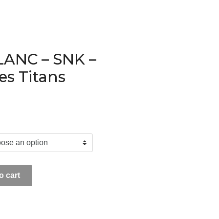
ANC – SNK –
es Titans
- Attaque des Titans quantity
o cart