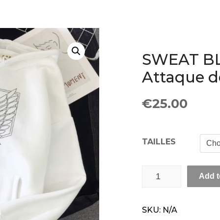
SWEAT BL
Attaque d
€
25.00
TAILLES
SWEAT BLANC - SNK 
Add t
SKU:
N/A