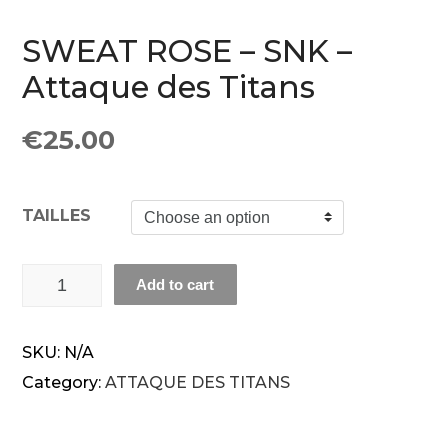
SWEAT ROSE – SNK –
Attaque des Titans
€
25.00
TAILLES
SWEAT ROSE - SNK - Attaque des Titans quantity
Add to cart
SKU:
N/A
Category:
ATTAQUE DES TITANS