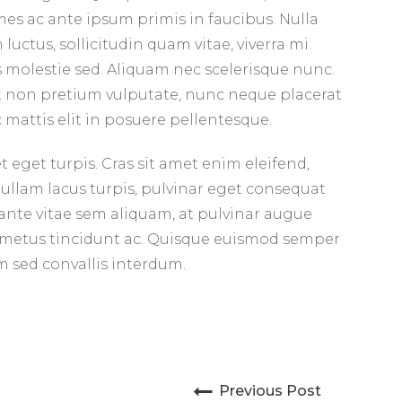
s ac ante ipsum primis in faucibus. Nulla
luctus, sollicitudin quam vitae, viverra mi.
os molestie sed. Aliquam nec scelerisque nunc.
lit non pretium vulputate, nunc neque placerat
 mattis elit in posuere pellentesque.
eget turpis. Cras sit amet enim eleifend,
 Nullam lacus turpis, pulvinar eget consequat
n ante vitae sem aliquam, at pulvinar augue
uet metus tincidunt ac. Quisque euismod semper
um sed convallis interdum.
Previous Post