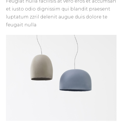
Feugiat nulla facilisis at vero eros et accumsan
et iusto odio dignissim qui blandit praesent
luptatum zzril delenit augue duis dolore te
feugait nulla