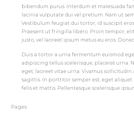
bibendum purus. Interdum et malesuada fame
lacinia vulputate dui vel pretium. Nam ut sem 
Vestibulum feugiat dui tortor, id suscipit er
Praesent ut fringilla libero. Proin tempor, e
justo, vel laoreet ipsum metus eu eros. Donec
Duis a tortor a urna fermentum euismod eget 
adipiscing tellus scelerisque, placerat urna.
eget, laoreet vitae urna. Vivamus sollicitudi
sagittis. In porttitor semper est, eget aliq
felis et mattis. Pellentesque scelerisque ips
Pages: