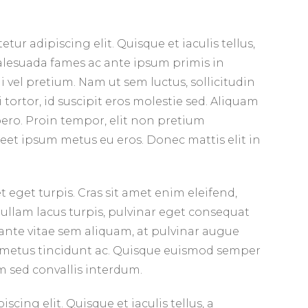
ur adipiscing elit. Quisque et iaculis tellus,
lesuada fames ac ante ipsum primis in
i vel pretium. Nam ut sem luctus, sollicitudin
 tortor, id suscipit eros molestie sed. Aliquam
ibero. Proin tempor, elit non pretium
reet ipsum metus eu eros. Donec mattis elit in
eget turpis. Cras sit amet enim eleifend,
 Nullam lacus turpis, pulvinar eget consequat
n ante vitae sem aliquam, at pulvinar augue
uet metus tincidunt ac. Quisque euismod semper
um sed convallis interdum.
cing elit. Quisque et iaculis tellus, a