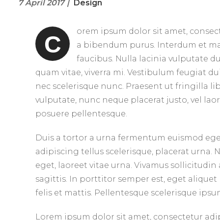
7 April 2017
Design
orem ipsum dolor sit amet, consectet
C
a bibendum purus. Interdum et ma
faucibus. Nulla lacinia vulputate du
quam vitae, viverra mi. Vestibulum feugiat dui
nec scelerisque nunc. Praesent ut fringilla l
vulputate, nunc neque placerat justo, vel lao
posuere pellentesque.
Duis a tortor a urna fermentum euismod eget 
adipiscing tellus scelerisque, placerat urna.
eget, laoreet vitae urna. Vivamus sollicitudi
sagittis. In porttitor semper est, eget aliq
felis et mattis. Pellentesque scelerisque ips
Lorem ipsum dolor sit amet, consectetur adipis