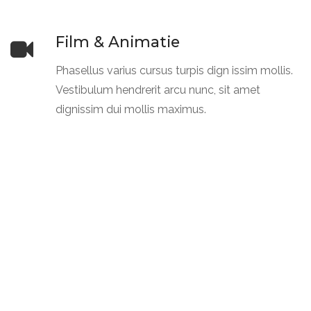
Film & Animatie
Phasellus varius cursus turpis dign issim mollis.
Vestibulum hendrerit arcu nunc, sit amet
dignissim dui mollis maximus.
Visual Design
Phasellus varius cursus turpis dign issim mollis.
Vestibulum hendrerit arcu nunc, sit amet
dignissim dui mollis maximus.